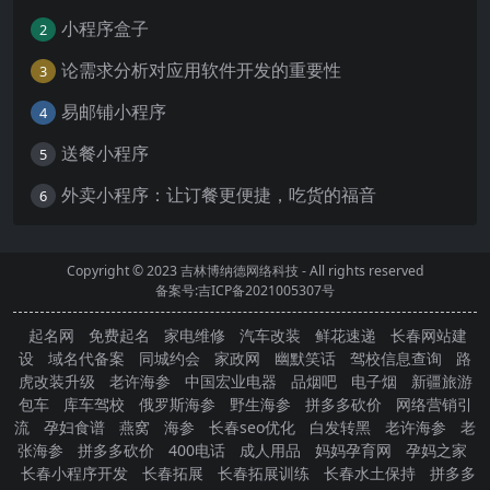
小程序盒子
2
论需求分析对应用软件开发的重要性
3
易邮铺小程序
4
送餐小程序
5
外卖小程序：让订餐更便捷，吃货的福音
6
Copyright © 2023
吉林博纳德网络科技
- All rights reserved
备案号:吉ICP备2021005307号
起名网
免费起名
家电维修
汽车改装
鲜花速递
长春网站建
设
域名代备案
同城约会
家政网
幽默笑话
驾校信息查询
路
虎改装升级
老许海参
中国宏业电器
品烟吧
电子烟
新疆旅游
包车
库车驾校
俄罗斯海参
野生海参
拼多多砍价
网络营销引
流
孕妇食谱
燕窝
海参
长春seo优化
白发转黑
老许海参
老
张海参
拼多多砍价
400电话
成人用品
妈妈孕育网
孕妈之家
长春小程序开发
长春拓展
长春拓展训练
长春水土保持
拼多多