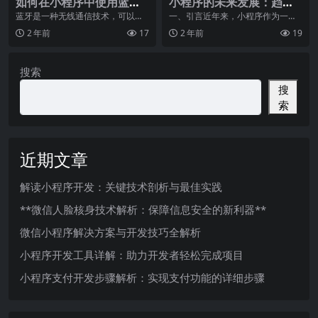
如何在小程序中使用蓝牙
小程序的未来发展：趋势
功能？
与机遇展望
蓝牙是一种无线通信技术，可以将
一、引言近年来，小程序作为一种
数据从一个设备传输到另一个设
新型的应用程序形式，以其便捷的
2 年前
17
2 年前
19
备。在小程序中，蓝牙功
使用体验和高效的信息
搜索
搜
索
近期文章
解读小程序开发：关键技术剖析与最佳实践
**微信人脸核身技术解析：保障信息安全的新利器**
微信小程序解决方案与开发技巧全解析
小程序开发工具详解：助力开发者轻松完成项目
小程序支付开发步骤解析：实现支付功能的详细步骤