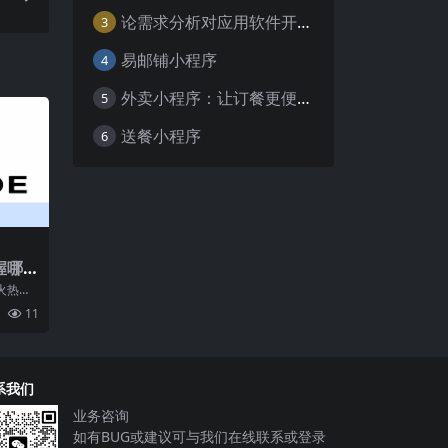
论需求分析对应用软件开发的重要性
3
易邮铺小程序
4
外卖小程序：让订餐更便捷，吃货的福音
5
送餐小程序
6
握哪
火热的
端智能
11
许
系我们
业务咨询
如有BUG或建议可与我们在线联系或登录