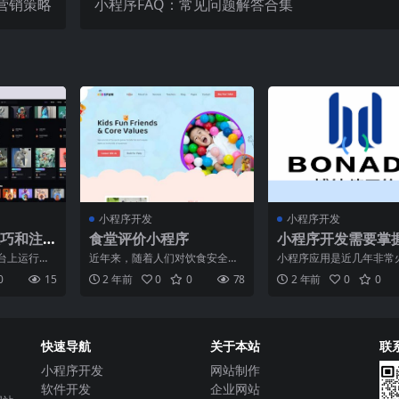
营销策略
小程序FAQ：常见问题解答合集
小程序开发
小程序开发
巧和注
食堂评价小程序
小程序开发需要掌
些技能？
台上运行的
近年来，随着人们对饮食安全和
小程序应用是近几年非常
开放能力为
口味需求的提高，食堂评价成为
一种技术形式，随着移动
0
15
2 年前
0
0
78
2 年前
0
0
的使用
了大众关注的焦点。为了方
化的发展，小程序成为了
快速导航
关于本站
联
小程序开发
网站制作
软件开发
企业网站