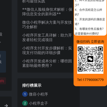
2、
APP开发的价格是多
析与最佳实践
少?
**微信人脸核身技术解析：保
4、
合作流程是怎么样
障信息安全的新利器**
的?
3、
开发的源码归属权是
微信小程序解决方案与开发技
谁?
巧全解析
5、
有哪发些售后服务?
设
还需要额外付费吗?
小程序开发工具详解：助力开
发者轻松完成项目
，
微信扫码 立即咨询
小程序支付开发步骤解析：实
现支付功能的详细步骤
禁
小程序开发成本分析：哪些因
我
素影响最终费用？
Tel:17790006779
(
0
)
排行榜展示
微容小程序
1
小程序盒子
2