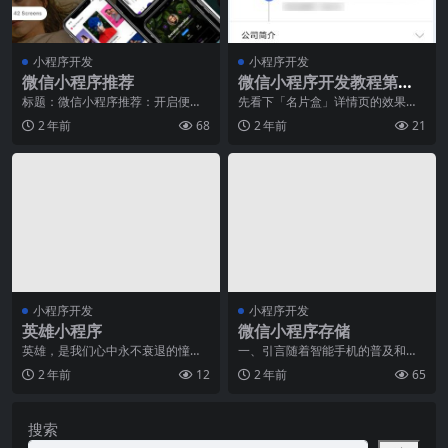
小程序开发
小程序开发
微信小程序推荐
微信小程序开发教程第五
章：名片夹详情页开发
标题：微信小程序推荐：开启便捷
先看下「名片盒」详情页的效果
生活的新时代随着科技的不断进步
图：备注下大致需求：顶部背后是
2 年前
68
2 年前
21
和人们对便利性的追求
轮播图，二维码按钮弹出
小程序开发
小程序开发
英雄小程序
微信小程序存储
英雄，是我们心中永不衰退的憧
一、引言随着智能手机的普及和移
憬。无论是超能力者、神话传说中
动互联网的快速发展，微信小程序
2 年前
12
2 年前
65
的英雄，还是现实中的烈
在短时间内迅速崛起。
搜索