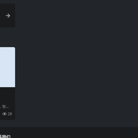
，智能
可或缺
28
球
系我们