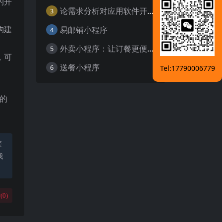
的开
论需求分析对应用软件开发的重要性
3
构建
易邮铺小程序
4
外卖小程序：让订餐更便捷，吃货的福音
5
，可
送餐小程序
6
Tel:17790006779
面的
禁
我
(
0
)