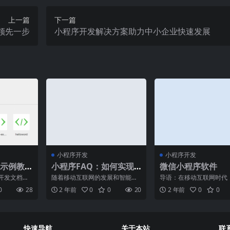
上一篇
下一篇
领先一步
小程序开发解决方案助力中小企业快速发展
小程序开发
小程序开发
示例教
小程序FAQ：如何实现
微信小程序软件
小程序与公众号的互
开发文档，
随着移动互联网的发展和智能手
导语：在移动互联网时代
通？
本上就会
机的普及，小程序已成为各行业
手机已经成为人们生活不
0
28
2 年前
0
0
20
2 年前
0
0
 选项
中不可忽视的重要工具。与
的一部分。而微信作为全
快速导航
关于本站
联