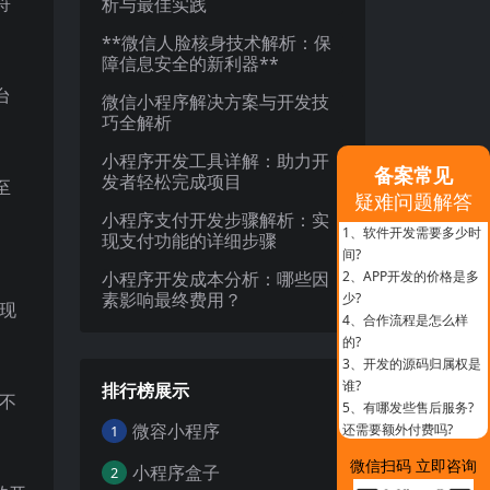
符
析与最佳实践
**微信人脸核身技术解析：保
障信息安全的新利器**
台
微信小程序解决方案与开发技
巧全解析
小程序开发工具详解：助力开
备案常见
发者轻松完成项目
至
疑难问题解答
小程序支付开发步骤解析：实
1、
软件开发需要多少时
现支付功能的详细步骤
间?
小程序开发成本分析：哪些因
2、
APP开发的价格是多
素影响最终费用？
少?
表现
4、
合作流程是怎么样
的?
3、
开发的源码归属权是
谁?
排行榜展示
少不
5、
有哪发些售后服务?
微容小程序
还需要额外付费吗?
1
微信扫码 立即咨询
小程序盒子
2