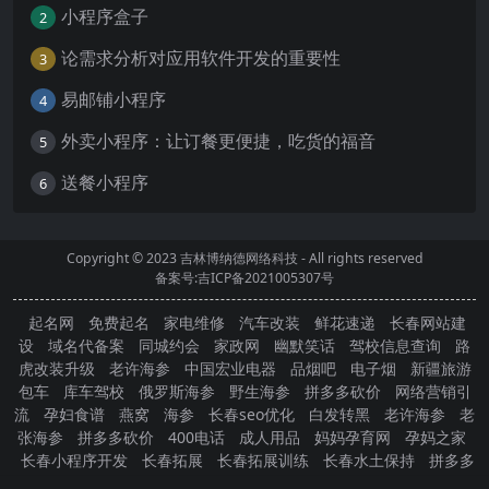
小程序盒子
2
论需求分析对应用软件开发的重要性
3
易邮铺小程序
4
外卖小程序：让订餐更便捷，吃货的福音
5
送餐小程序
6
Copyright © 2023
吉林博纳德网络科技
- All rights reserved
备案号:吉ICP备2021005307号
起名网
免费起名
家电维修
汽车改装
鲜花速递
长春网站建
设
域名代备案
同城约会
家政网
幽默笑话
驾校信息查询
路
虎改装升级
老许海参
中国宏业电器
品烟吧
电子烟
新疆旅游
包车
库车驾校
俄罗斯海参
野生海参
拼多多砍价
网络营销引
流
孕妇食谱
燕窝
海参
长春seo优化
白发转黑
老许海参
老
张海参
拼多多砍价
400电话
成人用品
妈妈孕育网
孕妈之家
长春小程序开发
长春拓展
长春拓展训练
长春水土保持
拼多多
砍价