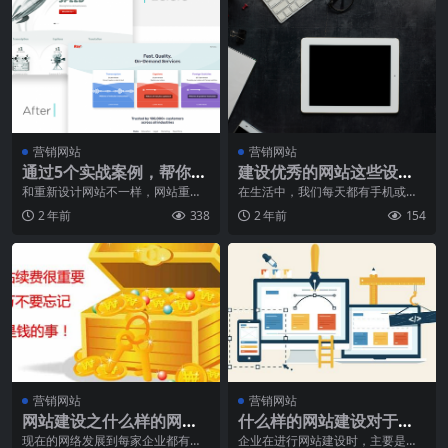
营销网站
营销网站
通过5个实战案例，帮你弄
建设优秀的网站这些设计
明白网站改版的方向
原则要循序
和重新设计网站不一样，网站重设
在生活中，我们每天都有手机或者
计的项目通常都会更麻烦一些。由
电脑浏览各种各样的网站。当然，
2 年前
338
2 年前
154
于网站本身是企业、产
除了我们所说的新闻网
营销网站
营销网站
网站建设之什么样的网站
什么样的网站建设对于用
才能带来客户？
户来说更有吸引力
现在的网络发展到每家企业都有一
企业在进行网站建设时，主要是要