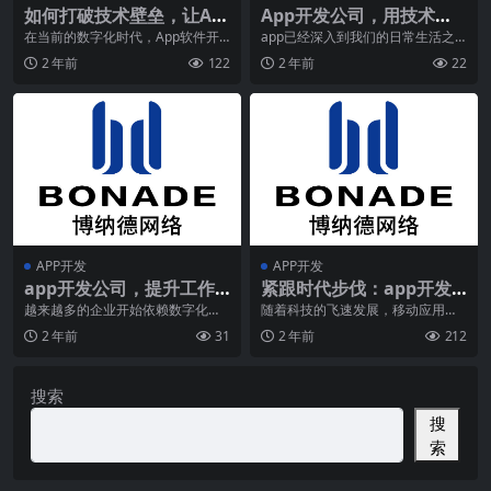
如何打破技术壁垒，让Ap
App开发公司，用技术改
p软件开发更简单？
变世界，用服务赢得客
在当前的数字化时代，App软件开
app已经深入到我们的日常生活之
发已成为创新和业务拓展的关键领
中。无论是社交娱乐、工作学习，
户！
2 年前
122
2 年前
22
域。然而，许多企业
还是购物出行，ap
APP开发
APP开发
app开发公司，提升工作
紧跟时代步伐：app开发
效率，体验智能办公的魅
公司如何应对技术变革？
越来越多的企业开始依赖数字化工
随着科技的飞速发展，移动应用市
具和应用程序来提高工作效率并提
场也日新月异。作为App开发公司​
力！
2 年前
31
2 年前
212
升员工体验。本文将探
，如何紧跟时代步
搜索
搜
索