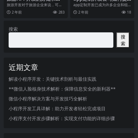
能
供完善的解决方案？
旅游开发对于旅游企业来说，可以
app定制开发已成为许多企业和组
节省企业宣传成本，提高企业竞争
织追求竞争优势和提升用户体验的
2 年前
283
2 年前
18
力；有效占领移动互联
重要手段。作为专业
搜索
搜
索
近期文章
解读小程序开发：关键技术剖析与最佳实践
**微信人脸核身技术解析：保障信息安全的新利器**
微信小程序解决方案与开发技巧全解析
小程序开发工具详解：助力开发者轻松完成项目
小程序支付开发步骤解析：实现支付功能的详细步骤