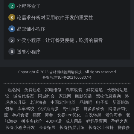
小程序盒子
2
论需求分析对应用软件开发的重要性
3
易邮铺小程序
4
外卖小程序：让订餐更便捷，吃货的福音
5
送餐小程序
6
Copyright © 2023
吉林博纳德网络科技
- All rights reserved
备案号:吉ICP备2021005307号
起名网
免费起名
家电维修
汽车改装
鲜花速递
长春网站建
设
域名代备案
同城约会
家政网
幽默笑话
驾校信息查询
路
虎改装升级
老许海参
中国宏业电器
品烟吧
电子烟
新疆旅游
包车
库车驾校
俄罗斯海参
野生海参
拼多多砍价
网络营销引
流
孕妇食谱
燕窝
海参
长春seo优化
白发转黑
老许海参
老
张海参
拼多多砍价
400电话
成人用品
妈妈孕育网
孕妈之家
长春小程序开发
长春拓展
长春拓展训练
长春水土保持
拼多多
砍价