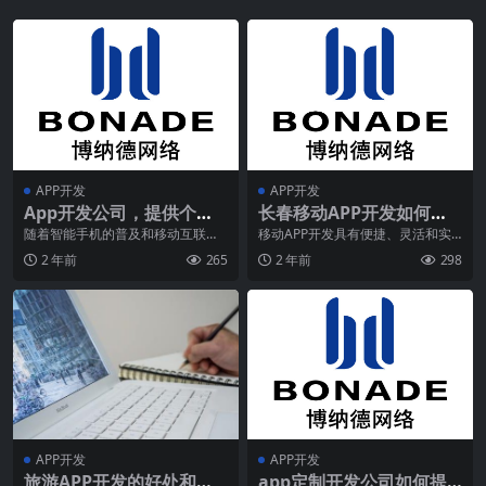
APP开发
APP开发
App开发公司，提供个性
长春移动APP开发如何让
化的服务，满足您的需
业务触手可及，随时随地
随着智能手机的普及和移动互联网
移动APP开发具有便捷、灵活和实
的发展，应用程序（App）已经成
时性强的特点，可以帮助企业或组
求！
管理？
2 年前
265
2 年前
298
为人们日常生活中不
织更有效地管理业务
APP开发
APP开发
旅游APP开发的好处和功
app定制开发公司如何提