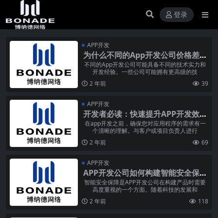
登录
APP开发
为什么不同的App开发公司价格差别
如此之大？
不同的App开发公司可能具备不同的技术实力和
开发经验。一些公司可能拥有更高级的技
2 年前
39
APP开发
开发者必读：快速提升APP开发效率
的秘诀揭秘！
在app开发之前，确保您对应用程序的需求有一
个清晰的理解。与客户或项目负责人进行
2 年前
69
APP开发
APP开发公司如何构建智能安全保障
体系？
智能安全保障是APP开发公司在构建产品时需要
高度重视的一个方面。随着科技的发展和
2 年前
118